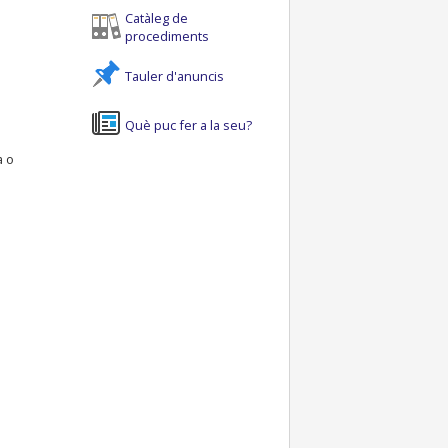
Catàleg de
procediments
Tauler d'anuncis
Què puc fer a la seu?
a o