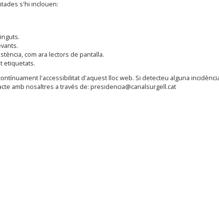
tades s'hi inclouen:
inguts.
evants.
stència, com ara lectors de pantalla.
t etiquetats.
ontínuament l'accessibilitat d'aquest lloc web. Si detecteu alguna incidènci
acte amb nosaltres a través de: presidencia@canalsurgell.cat