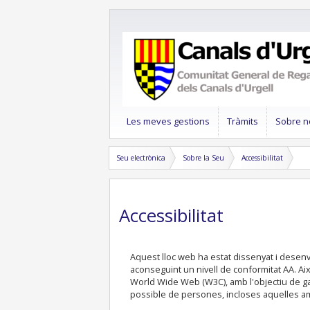
Les meves gestions
Tràmits
Sobre n
Seu electrònica
Sobre la Seu
Accessibilitat
Accessibilitat
Aquest lloc web ha estat dissenyat i desenv
aconseguint un nivell de conformitat AA. Això
World Wide Web (W3C), amb l'objectiu de ga
possible de persones, incloses aquelles am