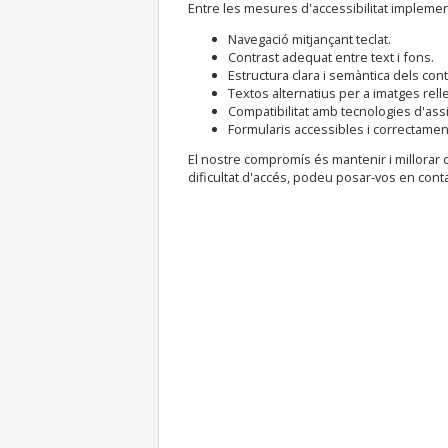
Entre les mesures d'accessibilitat implemen
Navegació mitjançant teclat.
Contrast adequat entre text i fons.
Estructura clara i semàntica dels cont
Textos alternatius per a imatges rell
Compatibilitat amb tecnologies d'assi
Formularis accessibles i correctamen
El nostre compromís és mantenir i millorar c
dificultat d'accés, podeu posar-vos en cont