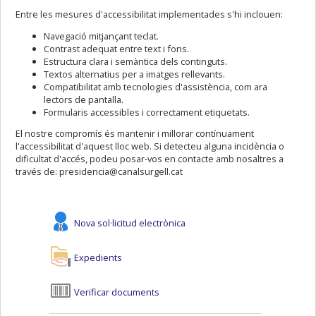
Entre les mesures d'accessibilitat implementades s'hi inclouen:
Navegació mitjançant teclat.
Contrast adequat entre text i fons.
Estructura clara i semàntica dels continguts.
Textos alternatius per a imatges rellevants.
Compatibilitat amb tecnologies d'assistència, com ara
lectors de pantalla.
Formularis accessibles i correctament etiquetats.
El nostre compromís és mantenir i millorar contínuament
l'accessibilitat d'aquest lloc web. Si detecteu alguna incidència o
dificultat d'accés, podeu posar-vos en contacte amb nosaltres a
través de: presidencia@canalsurgell.cat
Nova sol·licitud electrònica
Expedients
Verificar documents