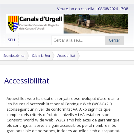
Veure-ho en castellà
|
08/08/2026 17:38
SEU
Cercar
Seu electrònica
Sobre la Seu
Accessibilitat
Accessibilitat
Aquest lloc web ha estat dissenyat i desenvolupat d'acord amb
les Pautes d'Accessibilitat per al Contingut Web (WCAG) 2.0,
aconseguint un nivell de conformitat AA. Això significa que
compleix els criteris d'èxit dels nivells A i AA establerts pel
Consorci World Wide Web (W3C), amb l'objectiu de garantir que
els continguts i serveis siguin accessibles per al nombre més
gran possible de persones, incloses aquelles amb discapacitat.