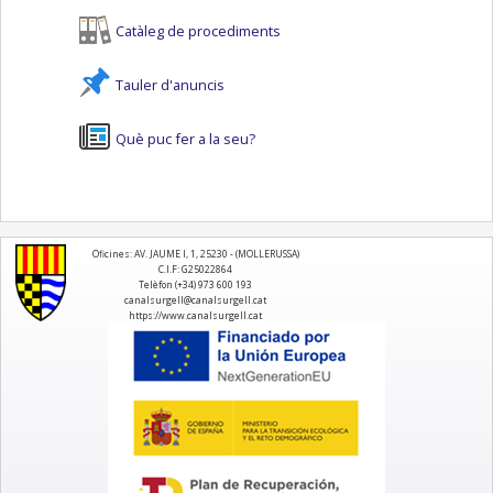
Catàleg de procediments
Tauler d'anuncis
Què puc fer a la seu?
logo
Oficines: AV. JAUME I, 1, 25230 - (MOLLERUSSA)
C.I.F: G25022864
Telèfon (+34) 973 600 193
canalsurgell@canalsurgell.cat
https://www.canalsurgell.cat