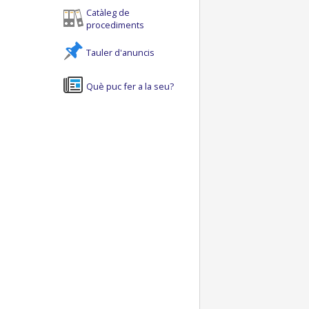
Catàleg de
procediments
Tauler d'anuncis
Què puc fer a la seu?