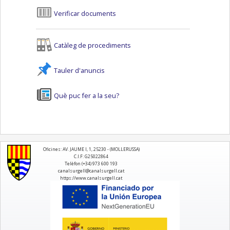
Verificar documents
Catàleg de procediments
Tauler d'anuncis
Què puc fer a la seu?
logo
Oficines: AV. JAUME I, 1, 25230 - (MOLLERUSSA)
C.I.F: G25022864
Telèfon (+34) 973 600 193
canalsurgell@canalsurgell.cat
https://www.canalsurgell.cat