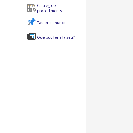
Catàleg de
procediments
Tauler d'anuncis
Què puc fer a la seu?