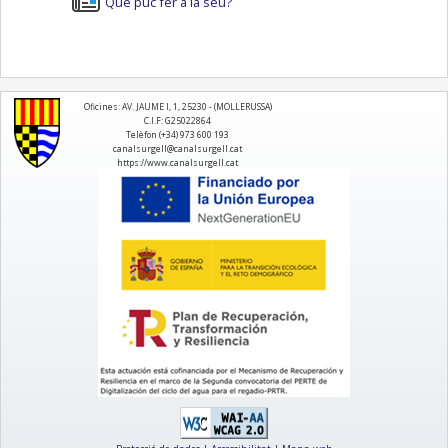
Què puc fer a la seu?
logo
Oficines: AV. JAUME I, 1, 25230 - (MOLLERUSSA)
C.I.F: G25022864
Telèfon (+34) 973 600 193
canalsurgell@canalsurgell.cat
https://www.canalsurgell.cat