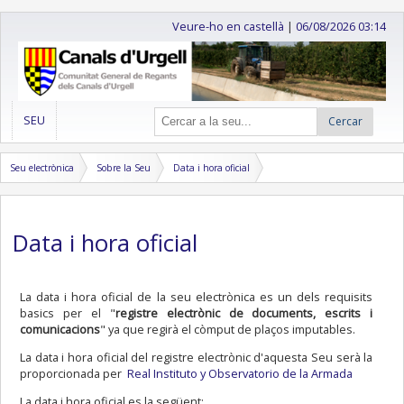
Veure-ho en castellà
|
06/08/2026 03:14
SEU
Cercar
Seu electrònica
Sobre la Seu
Data i hora oficial
Data i hora oficial
La data i hora oficial de la seu electrònica es un dels requisits
basics per el "
registre electrònic de documents, escrits i
comunicacions
" ya que regirà el còmput de plaços imputables.
La data i hora oficial del registre electrònic d'aquesta Seu serà la
proporcionada per
Real Instituto y Observatorio de la Armada
La data i hora oficial es la següent: