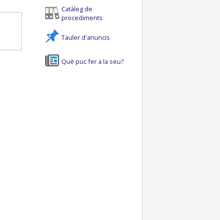
Catàleg de
procediments
Tauler d'anuncis
Què puc fer a la seu?