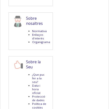
Sobre
nosaltres
Normativa
Enllaços
d'interès
Organigrama
Sobre la
Seu
¿Que puc
fer a la
seu?
Data i
hora
oficial
Protecció
de dades
Política de
cookies