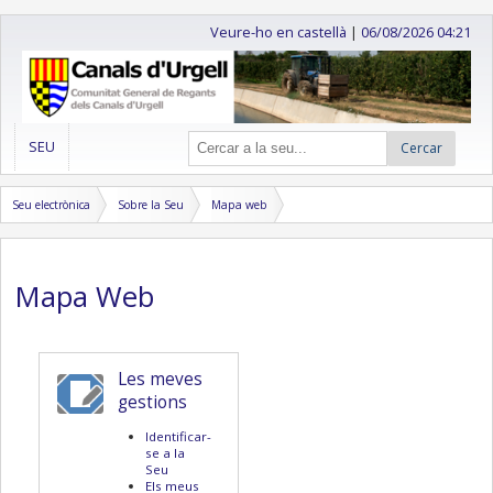
Veure-ho en castellà
|
06/08/2026 04:21
SEU
Cercar
Seu electrònica
Sobre la Seu
Mapa web
Mapa Web
Les meves
gestions
Identificar-
se a la
Seu
Els meus