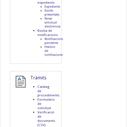
expedients
Expedients
Escrits
presentats
Nova
solicitud
electrònica
Bústia de
notificacions
Notificacions
pendents
Històric
de
notificacions
Tràmits
Catàleg
de
procediments
Formularis
de
solicitud
Verificació
de
documents
(CSV)