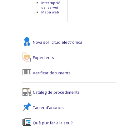
Interrupció
del servei
Mapa web
Nova sol·licitud electrònica
Expedients
Verificar documents
Catàleg de procediments
Tauler d'anuncis
Què puc fer a la seu?