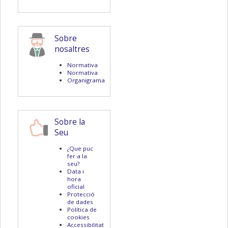
Sobre
nosaltres
Normativa
Normativa
Organigrama
Sobre la
Seu
¿Que puc
fer a la
seu?
Data i
hora
oficial
Protecció
de dades
Política de
cookies
Accessibilitat