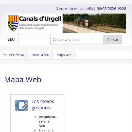
Veure-ho en castellà
|
06/08/2026 19:28
SEU
Cercar
Seu electrònica
Sobre la Seu
Mapa web
Mapa Web
Les meves
gestions
Identificar-
se a la
Seu
Els meus