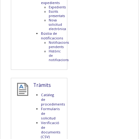
expedients
Expedients
Escrits
presentats
Nova
solicitud
electrònica
Bústia de
notificacions
Notificacions
pendents
Històric
de
notificacions
Tràmits
Catàleg
de
procediments
Formularis
de
solicitud
Verificació
de
documents
(CSV)